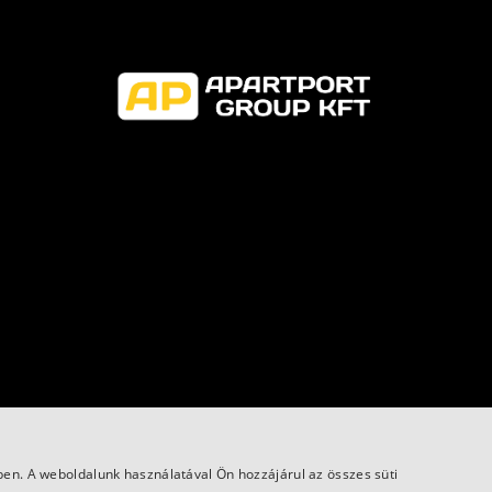
ében. A weboldalunk használatával Ön hozzájárul az összes süti